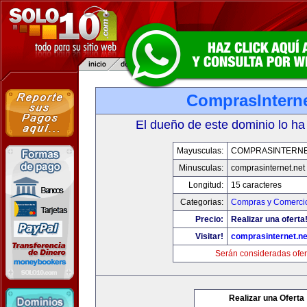
ComprasInterne
El dueño de este dominio lo ha
Mayusculas:
COMPRASINTERNE
Minusculas:
comprasinternet.net
Longitud:
15 caracteres
Categorias:
Compras y Comercio
Precio:
Realizar una oferta
Visitar!
comprasinternet.ne
Serán consideradas ofer
Realizar una Oferta