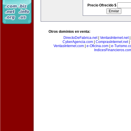
Precio Ofrecido $
Otros dominios en venta:
DirectoDeFabrica.net
|
VentasInternet.net
CyberAgencia.com
|
ComprasInternet.net
|
VentasInternet.com
|
e-Oficina.com
|
e-Turismo.
IndicesFinancieros.co