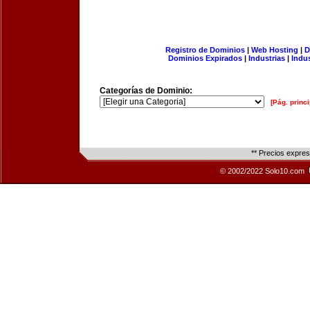
Registro de Dominios
|
Web Hosting
|
D
Dominios Expirados
|
Industrias
|
Indu
Categorías de Dominio:
[Pág. princi
** Precios expre
© 2002/2022 Solo10.com