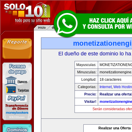
monetizationeng
El dueño de este dominio lo ha
Mayusculas:
MONETIZATIONEN
Minusculas:
monetizationengine
Longitud:
18 caracteres
Categorias:
Internet
,
Web Hostin
Precio:
Realizar una oferta
Visitar!
monetizationengin
Serán consideradas ofer
Realizar una Oferta