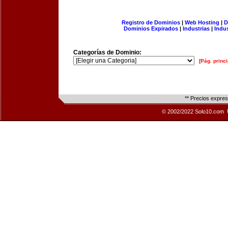
Registro de Dominios
|
Web Hosting
|
D
Dominios Expirados
|
Industrias
|
Indu
Categorías de Dominio:
[Pág. princi
** Precios expre
© 2002/2022 Solo10.com