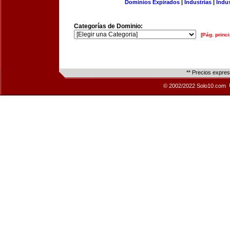
Dominios Expirados
|
Industrias
|
Indu
Categorías de Dominio:
[Pág. princi
** Precios expre
© 2002/2022 Solo10.com