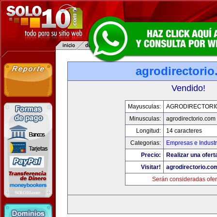
agrodirectori
Vendido!
Mayusculas:
AGRODIRECTORI
Minusculas:
agrodirectorio.com
Longitud:
14 caracteres
Categorias:
Empresas e Industr
Precio:
Realizar una ofert
Visitar!
agrodirectorio.co
Serán consideradas ofer