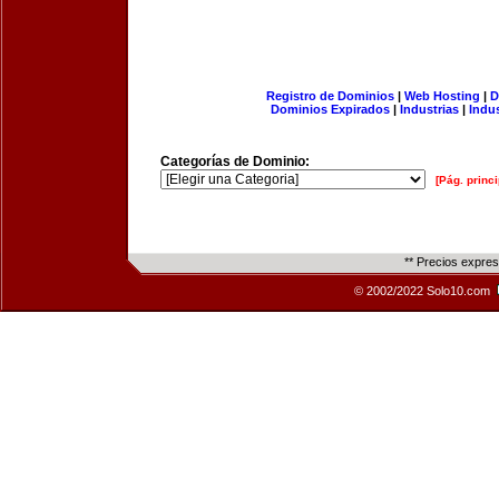
Registro de Dominios
|
Web Hosting
|
D
Dominios Expirados
|
Industrias
|
Indu
Categorías de Dominio:
[Pág. princi
** Precios expre
© 2002/2022 Solo10.com