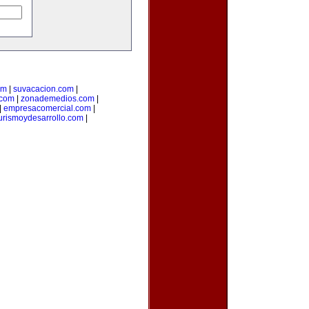
om
|
suvacacion.com
|
.com
|
zonademedios.com
|
|
empresacomercial.com
|
urismoydesarrollo.com
|