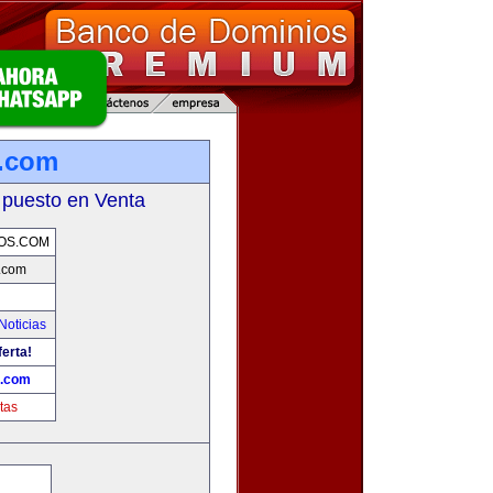
.com
 puesto en Venta
OS.COM
.com
Noticias
ferta!
.com
tas