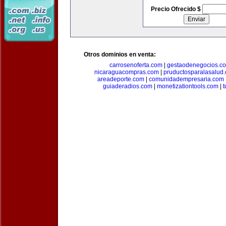
Precio Ofrecido $
Otros dominios en venta:
carrosenoferta.com
|
gestaodenegocios.c
nicaraguacompras.com
|
pruductosparalasalud
areadeporte.com
|
comunidadempresaria.com
guiaderadios.com
|
monetizationtools.com
|
t