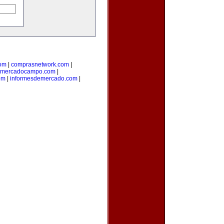
com
|
comprasnetwork.com
|
mercadocampo.com
|
om
|
informesdemercado.com
|