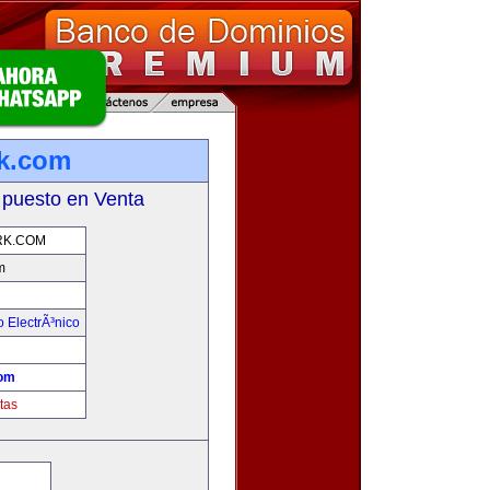
k.com
 puesto en Venta
K.COM
m
 ElectrÃ³nico
!
om
tas