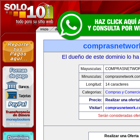
comprasnetwor
El dueño de este dominio lo ha
Mayusculas:
COMPRASNETWOR
Minusculas:
comprasnetwork.co
Longitud:
14 caracteres
Categorias:
Compras y Comercio
Precio:
Realizar una oferta
Visitar!
comprasnetwork.c
Serán consideradas ofer
Realizar una Oferta