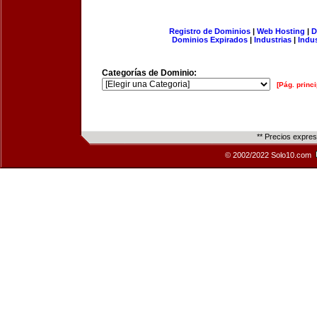
Registro de Dominios
|
Web Hosting
|
D
Dominios Expirados
|
Industrias
|
Indu
Categorías de Dominio:
[Pág. princi
** Precios expre
© 2002/2022 Solo10.com