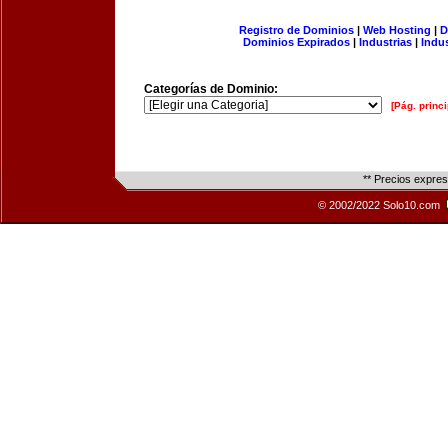
Registro de Dominios
|
Web Hosting
|
D
Dominios Expirados
|
Industrias
|
Indu
Categorías de Dominio:
[Pág. princi
** Precios expre
© 2002/2022 Solo10.com