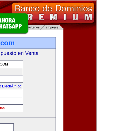
.com
 puesto en Venta
.COM
 ElectrÃ³nico
!
tas