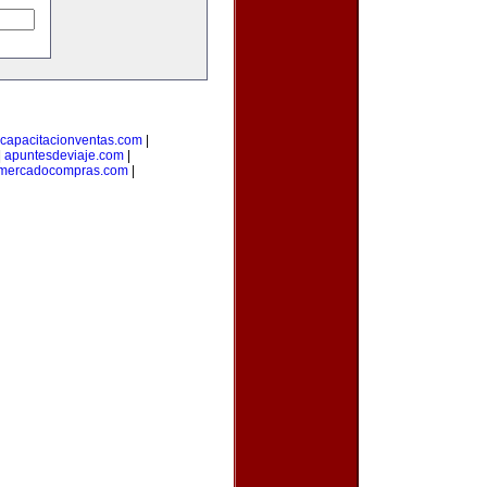
capacitacionventas.com
|
|
apuntesdeviaje.com
|
mercadocompras.com
|