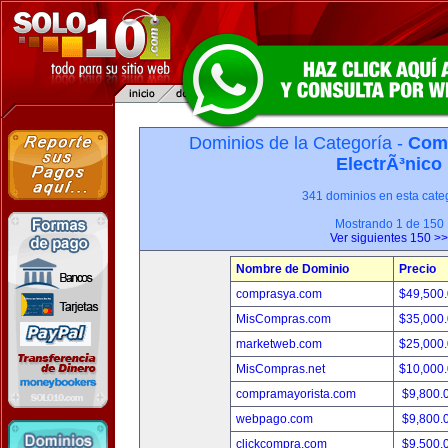
Dominios de la Categoría -
Com
ElectrÃ³nico
341 dominios en esta categ
Mostrando 1 de 150
Ver siguientes 150 >>
Nombre de Dominio
Precio
comprasya.com
$49,500
MisCompras.com
$35,000
marketweb.com
$25,000
MisCompras.net
$10,000
compramayorista.com
$9,800.
webpago.com
$9,800.
clickcompra.com
$9,500.