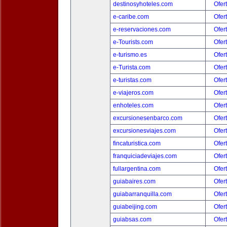
destinosyhoteles.com
Ofer
e-caribe.com
Ofer
e-reservaciones.com
Ofer
e-Tourists.com
Ofer
e-turismo.es
Ofer
e-Turista.com
Ofer
e-turistas.com
Ofer
e-viajeros.com
Ofer
enhoteles.com
Ofer
excursionesenbarco.com
Ofer
excursionesviajes.com
Ofer
fincaturistica.com
Ofer
franquiciadeviajes.com
Ofer
fullargentina.com
Ofer
guiabaires.com
Ofer
guiabarranquilla.com
Ofer
guiabeijing.com
Ofer
guiabsas.com
Ofer