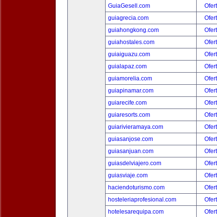
GuiaGesell.com
Ofer
guiagrecia.com
Ofer
guiahongkong.com
Ofer
guiahostales.com
Ofer
guiaiguazu.com
Ofer
guialapaz.com
Ofer
guiamorelia.com
Ofer
guiapinamar.com
Ofer
guiarecife.com
Ofer
guiaresorts.com
Ofer
guiarivieramaya.com
Ofer
guiasanjose.com
Ofer
guiasanjuan.com
Ofer
guiasdelviajero.com
Ofer
guiasviaje.com
Ofer
haciendoturismo.com
Ofer
hosteleriaprofesional.com
Ofer
hotelesarequipa.com
Ofer