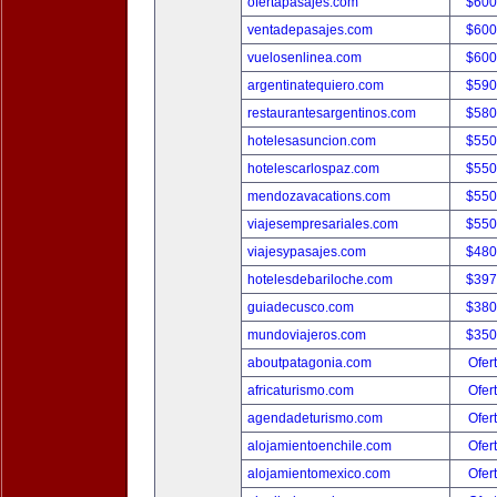
ofertapasajes.com
$600
ventadepasajes.com
$600
vuelosenlinea.com
$600
argentinatequiero.com
$590
restaurantesargentinos.com
$580
hotelesasuncion.com
$550
hotelescarlospaz.com
$550
mendozavacations.com
$550
viajesempresariales.com
$550
viajesypasajes.com
$480
hotelesdebariloche.com
$397
guiadecusco.com
$380
mundoviajeros.com
$350
aboutpatagonia.com
Ofer
africaturismo.com
Ofer
agendadeturismo.com
Ofer
alojamientoenchile.com
Ofer
alojamientomexico.com
Ofer