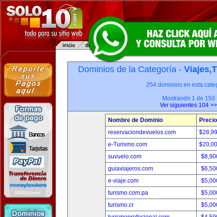
Dominios de la Categoría -
Viajes,
254 dominios en esta categ
Mostrando 1 de 150
Ver siguientes 104 >>
Nombre de Dominio
Precio
reservaciondevuelos.com
$28,9
e-Turismo.com
$20,0
suvuelo.com
$8,90
guiaviajeros.com
$6,50
e-viaje.com
$5,00
turismo.com.pa
$5,00
turismo.cr
$5,00