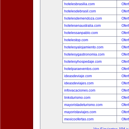
hotelesbrasilia.com
Ofer
hotelesdebrasil.com
Ofer
hotelesdemendoza.com
Ofer
hotelesenaustralia.com
Ofer
hotelessanpablo.com
Ofer
hotelestop.com
Ofer
hotelesyalojamiento.com
Ofer
hotelesygastronomia.com
Ofer
hotelesyhospedaje.com
Ofer
hotelparaeventos.com
Ofer
ideasdeviaje.com
Ofer
ideasdeviajes.com
Ofer
infovacaciones.com
Ofer
linksturismo.com
Ofer
mayoristadeturismo.com
Ofer
mayoristaviajes.com
Ofer
mexicoofertas.com
Ofer