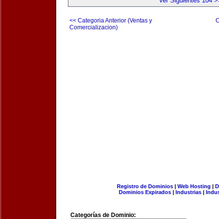
Ver Siguientes 104 >
<< Categoria Anterior (Ventas y
C
Comercializacion)
Registro de Dominios
|
Web Hosting
|
D
Dominios Expirados
|
Industrias
|
Indu
Categorías de Dominio: