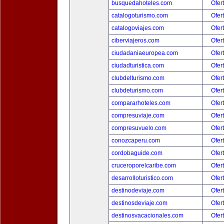
busquedahoteles.com
Ofer
catalogoturismo.com
Ofer
catalogoviajes.com
Ofer
ciberviajeros.com
Ofer
ciudadaniaeuropea.com
Ofer
ciudadturistica.com
Ofer
clubdelturismo.com
Ofer
clubdeturismo.com
Ofer
compararhoteles.com
Ofer
compresuviaje.com
Ofer
compresuvuelo.com
Ofer
conozcaperu.com
Ofer
cordobaguide.com
Ofer
cruceroporelcaribe.com
Ofer
desarrolloturistico.com
Ofer
destinodeviaje.com
Ofer
destinosdeviaje.com
Ofer
destinosvacacionales.com
Ofer