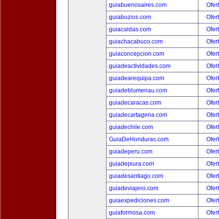
guiabuenosaires.com
Ofer
guiabuzios.com
Ofer
guiacaldas.com
Ofer
guiachacabuco.com
Ofer
guiaconcepcion.com
Ofer
guiadeactividades.com
Ofer
guiadearequipa.com
Ofer
guiadeblumenau.com
Ofer
guiadecaracas.com
Ofer
guiadecartagena.com
Ofer
guiadechile.com
Ofer
GuiaDeHonduras.com
Ofer
guiadeperu.com
Ofer
guiadepiura.com
Ofer
guiadesantiago.com
Ofer
guiadeviajero.com
Ofer
guiaexpediciones.com
Ofer
guiaformosa.com
Ofer