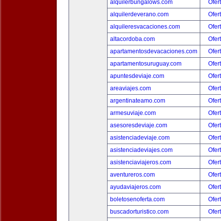
alquilerbungalows.com
Ofer
alquilerdeverano.com
Ofer
alquileresvacaciones.com
Ofer
altacordoba.com
Ofer
apartamentosdevacaciones.com
Ofer
apartamentosuruguay.com
Ofer
apuntesdeviaje.com
Ofer
areaviajes.com
Ofer
argentinateamo.com
Ofer
armesuviaje.com
Ofer
asesoresdeviaje.com
Ofer
asistenciadeviaje.com
Ofer
asistenciadeviajes.com
Ofer
asistenciaviajeros.com
Ofer
aventureros.com
Ofer
ayudaviajeros.com
Ofer
boletosenoferta.com
Ofer
buscadorturistico.com
Ofer