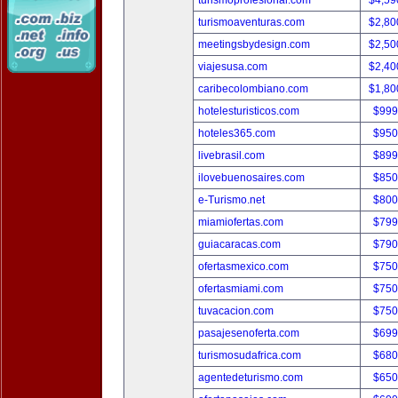
turismoprofesional.com
$4,59
turismoaventuras.com
$2,80
meetingsbydesign.com
$2,50
viajesusa.com
$2,40
caribecolombiano.com
$1,80
hotelesturisticos.com
$999
hoteles365.com
$950
livebrasil.com
$899
ilovebuenosaires.com
$850
e-Turismo.net
$800
miamiofertas.com
$799
guiacaracas.com
$790
ofertasmexico.com
$750
ofertasmiami.com
$750
tuvacacion.com
$750
pasajesenoferta.com
$699
turismosudafrica.com
$680
agentedeturismo.com
$650